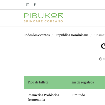
Todos los eventos
República Dominicana
Cosmét
C
1
Tipo de billete
Fin de registros
Cosmética Probiótica
Ilimitado
Fermentada