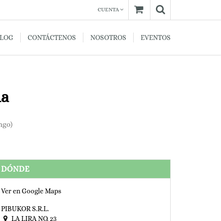
CUENTA
BLOG
CONTÁCTENOS
NOSOTROS
EVENTOS
da
ngo
)
DÓNDE
Ver en Google Maps
PIBUKOR S.R.L.
LA LIRA NO. 23