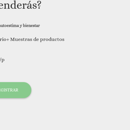
enderás?
autoestima y bienestar
erio+
Muestras de productos
/p
EGISTRAR