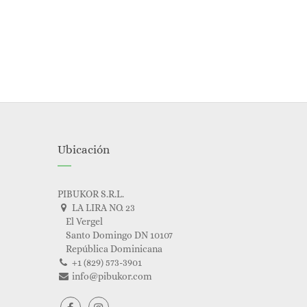
Ubicación
PIBUKOR S.R.L.
LA LIRA NO. 23
El Vergel
Santo Domingo DN 10107
República Dominicana
+1 (829) 573-3901
info@pibukor.com