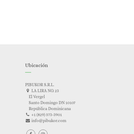
Ubicación
PIBUKOR S.R.L.
LA LIRA NO. 23
El Vergel
Santo Domingo DN 10107
República Dominicana
+1 (829) 573-3901
info@pibukor.com