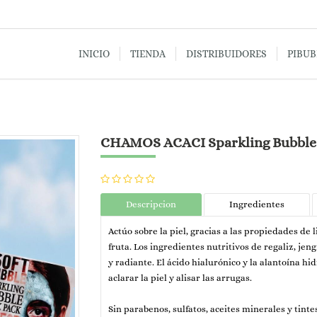
INICIO
TIENDA
DISTRIBUIDORES
PIBU
CHAMOS ACACI Sparkling Bubble
Descripcion
Ingredientes
Actúo sobre la piel, gracias a las propiedades de 
fruta. Los ingredientes nutritivos de regaliz, jen
y radiante. El ácido hialurónico y la alantoína h
aclarar la piel y alisar las arrugas.
Sin parabenos, sulfatos, aceites minerales y tintes