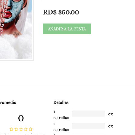
Para todo tipo de piel.
RD$
350.00
AÑADIR A LA CESTA
Promedio
Detalles
1
0
0%
estrellas
2
0%
estrellas