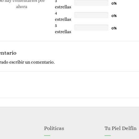
No hay comentarios por
3
0%
ahora
estrellas
4
0%
estrellas
5
0%
estrellas
entario
trado
escribir un comentario.
Políticas
Tu Piel Delfín