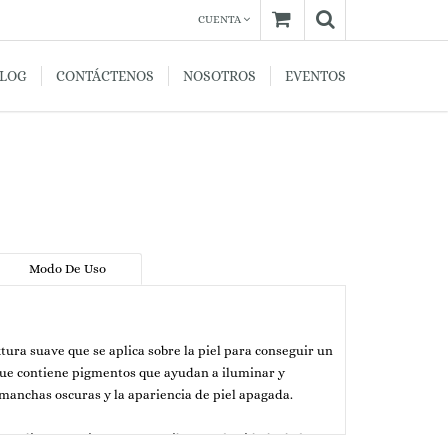
CUENTA
BLOG
CONTÁCTENOS
NOSOTROS
EVENTOS
Modo De Uso
ura suave que se aplica sobre la piel para conseguir un
ca que contiene pigmentos que ayudan a iluminar y
, manchas oscuras y la apariencia de piel apagada.
gredientes activos que contribuyen al cuidado de la