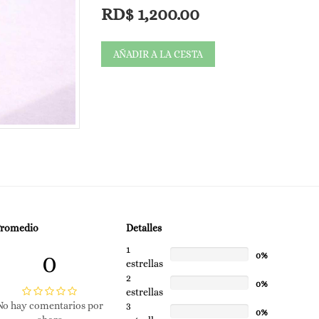
piel a largo plazo.
RD$
1,200.00
Beneficios que se le atribuyen:
AÑADIR A LA CESTA
Efecto de aclarado y unificación del tono: Propo
más uniforme desde la primera aplicación.
Corrección de imperfecciones: Puede ayudar a di
irregularidades del tono.
Hidratación: Muchas formulaciones contienen ing
flexible.
Base de maquillaje: Algunas personas la utilizan
uniforme y luminosa.
Posibles beneficios a largo plazo: Dependiendo de
antioxidantes, mejorar la textura de la piel o co
Promedio
Detalles
1
0
0%
estrellas
2
0%
estrellas
No hay comentarios por
3
0%