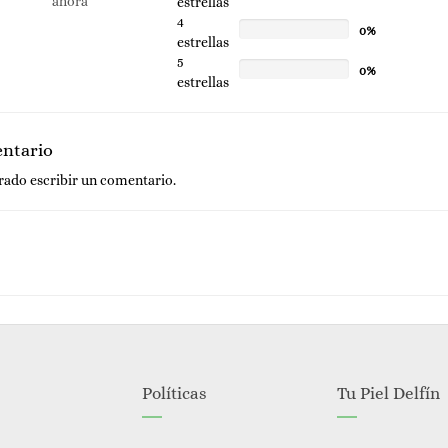
ahora
estrellas
4
0%
estrellas
5
0%
estrellas
entario
trado
escribir un comentario.
Políticas
Tu Piel Delfín