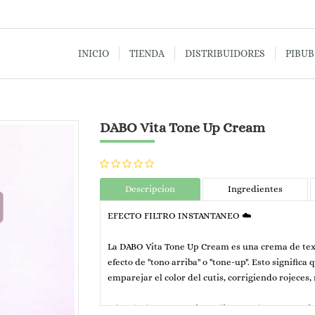
INICIO
TIENDA
DISTRIBUIDORES
PIBU
DABO Vita Tone Up Cream
Descripcion
Ingredientes
EFECTO FILTRO INSTANTANEO ☁️
La DABO Vita Tone Up Cream es una crema de text
efecto de "tono arriba" o "tone-up". Esto signifi
emparejar el color del cutis, corrigiendo rojeces
Además de su efecto inmediato, suele contener in