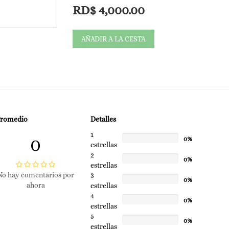
RD$
4,000.00
AÑADIR A LA CESTA
Promedio
Detalles
1
0
0%
estrellas
2
0%
estrellas
No hay comentarios por
3
0%
ahora
estrellas
4
0%
estrellas
5
0%
estrellas