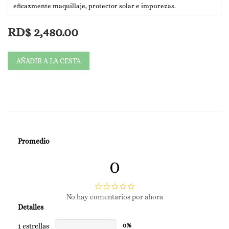
eficazmente maquillaje, protector solar e impurezas.
Incluye:
RD$
2,480.00
🧴 Chamos Pore-Less Clear Cleansing Oil: disuelve maquillaje y
grasa.
AÑADIR A LA CESTA
🧴 Chamos Lemon Fruit Cleanser: limpia profundamente sin
resecar.
Deja la piel limpia, fresca y lista para absorber mejor los
tratamientos.
💰 Antes: RD$3,100
🔥 Ahora: RD$2,480
Promedio
0
No hay comentarios por ahora
Detalles
1 estrellas
0%