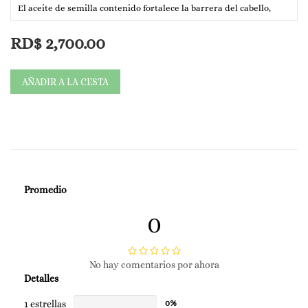
El aceite de semilla contenido fortalece la barrera del cabello,
forma una capa suave
película, evita la división del cabello y protege del calor.
RD$
2,700.00
AÑADIR A LA CESTA
Promedio
0
No hay comentarios por ahora
Detalles
1 estrellas
0%