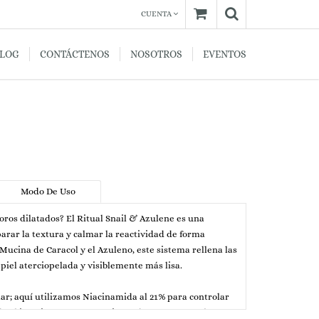
CUENTA
BLOG
CONTÁCTENOS
NOSOTROS
EVENTOS
Modo De Uso
poros dilatados? El Ritual Snail & Azulene es una
arar la textura y calmar la reactividad de forma
 Mucina de Caracol y el Azuleno, este sistema rellena las
piel aterciopelada y visiblemente más lisa.
ular; aquí utilizamos Niacinamida al 21% para controlar
e el interior. Es un tratamiento de "efecto porcelana"