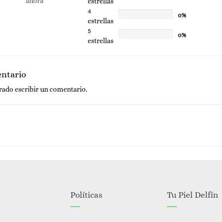
ahora
estrellas
4
0%
estrellas
5
0%
estrellas
entario
trado
escribir un comentario.
Políticas
Tu Piel Delfín