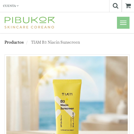
CUENTA
Menú
de
Naveg
Productos
TIAM B3 Niacin Sunscreen