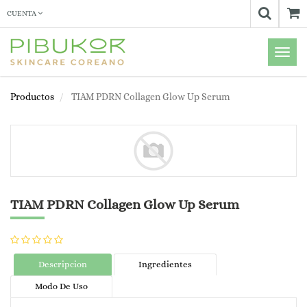
CUENTA
Menú
de
Naveg
Productos
TIAM PDRN Collagen Glow Up Serum
TIAM PDRN Collagen Glow Up Serum
Descripcion
Ingredientes
Modo De Uso