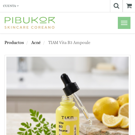
CUENTA
Menú
de
Naveg
Productos
Acné
TIAM Vita B3 Ampoule