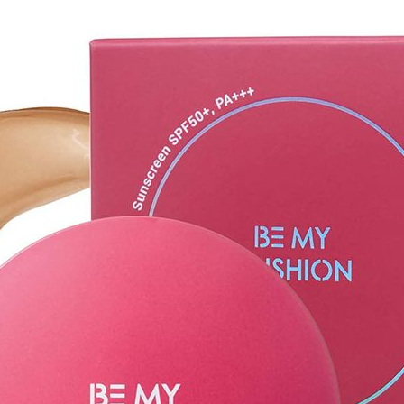
Rosácea ya que sus ingredientes calman son NO c
muy felices de saber que será tu producto ¡Favori
Apto para todo tipo de Piel.