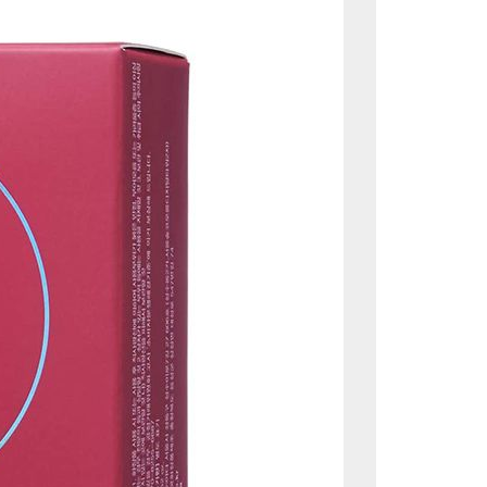
omedogénicos . Dale la bienvenida a tu vida y estamos
to Pibukor!