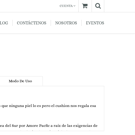
CUENTA
BLOG
CONTÁCTENOS
NOSOTROS
EVENTOS
Modo De Uso
s que ninguna piel lo es pero el cushion nos regala esa
a del Sur por Amore Pacfic a raíz de las exigencias de
erfecta querían lucir aún mejor piel y lo que era más