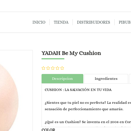
INICIO
TIENDA
DISTRIBUIDORES
PIBU
YADAH Be My Cushion
Descripcion
Ingredientes
CUSHION : LA SALVACIÓN EN TU VIDA
¿Sientes que tu piel no es perfecta? La realidad e
sensación de perfeccionamiento que amarás.
¿Qué es un Cushion? Se inventa en el 2008 en Core
las coreanas de que a pesar ellas tienen la piel p
COLOR