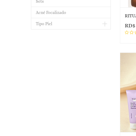
Sets
Acné Focalizado
RITU
Tipo Piel
RD