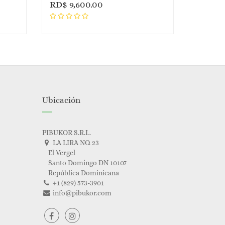
RD$
9,600.00
Ubicación
PIBUKOR S.R.L.
LA LIRA NO. 23
El Vergel
Santo Domingo DN 10107
República Dominicana
+1 (829) 573-3901
info@pibukor.com